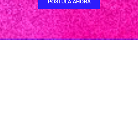
POSTULA AHORA
¡Abiertas las
inscripciones
para la segunda
edición!